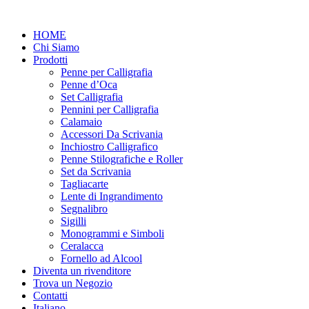
Vai
al
HOME
contenuto
Chi Siamo
Prodotti
Penne per Calligrafia
Penne d’Oca
Set Calligrafia
Pennini per Calligrafia
Calamaio
Accessori Da Scrivania
Inchiostro Calligrafico
Penne Stilografiche e Roller
Set da Scrivania
Tagliacarte
Lente di Ingrandimento
Segnalibro
Sigilli
Monogrammi e Simboli
Ceralacca
Fornello ad Alcool
Diventa un rivenditore
Trova un Negozio
Contatti
Italiano