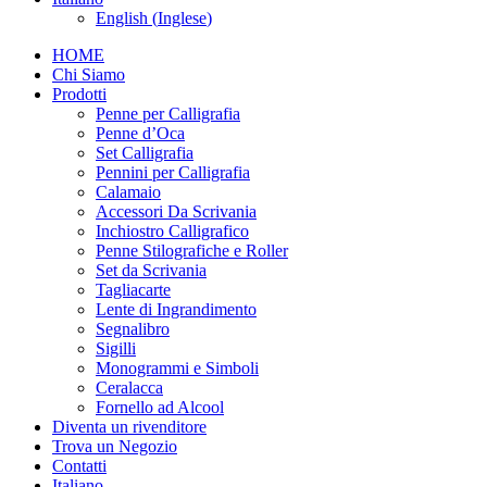
English
(
Inglese
)
HOME
Chi Siamo
Prodotti
Penne per Calligrafia
Penne d’Oca
Set Calligrafia
Pennini per Calligrafia
Calamaio
Accessori Da Scrivania
Inchiostro Calligrafico
Penne Stilografiche e Roller
Set da Scrivania
Tagliacarte
Lente di Ingrandimento
Segnalibro
Sigilli
Monogrammi e Simboli
Ceralacca
Fornello ad Alcool
Diventa un rivenditore
Trova un Negozio
Contatti
Italiano