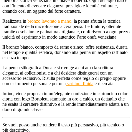
memoria storica veneziana in chiave moderna. Ogni dettaglio nasce
con l’intento di evocare eleganza, prestigio e identità culturale,
creando così un oggetto dal forte carattere.
Realizzata in
bronzo lavorato a mano
, la penna sfrutta la tecnica
tradizionale della microfusione a cera persa. Le finiture, ottenute
tramite cesellatura e patinatura artigianale, conferiscono a ogni pezzo
unicità ed esprimono in modo autentico l’arte orafa veneziana.
Il bronzo bianco, composto da rame e zinco, offre resistenza, durata
nel tempo e qualità estetica, donando alla penna un aspetto raffinato
e senza tempo.
La penna stilografica Ducale si rivolge a chi ama la scrittura
elegante, ai collezionisti e a chi desidera distinguersi con un
accessorio esclusivo. Risulta perfetta come regalo di pregio oppure
come strumento personale per una
scrittura fluida
e ricercata.
Infine, viene proposta in un’elegante confezione in cartoncino color
cipria con logo Bortoletti stampato in oro a caldo, un dettaglio che
ne esalta il carattere distintivo e la rende immediatamente adatta a un
dono di grande classe.
Se vuoi, posso anche rendere il testo più persuasivo, più tecnico o
più descrittivo.