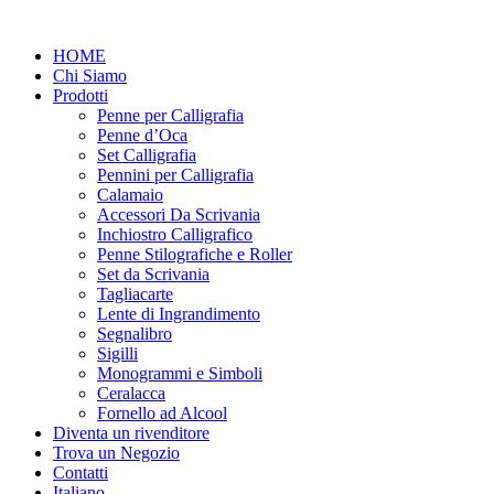
Vai
al
HOME
contenuto
Chi Siamo
Prodotti
Penne per Calligrafia
Penne d’Oca
Set Calligrafia
Pennini per Calligrafia
Calamaio
Accessori Da Scrivania
Inchiostro Calligrafico
Penne Stilografiche e Roller
Set da Scrivania
Tagliacarte
Lente di Ingrandimento
Segnalibro
Sigilli
Monogrammi e Simboli
Ceralacca
Fornello ad Alcool
Diventa un rivenditore
Trova un Negozio
Contatti
Italiano