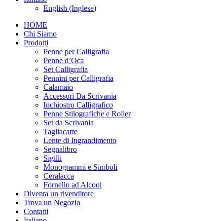
English
(
Inglese
)
HOME
Chi Siamo
Prodotti
Penne per Calligrafia
Penne d’Oca
Set Calligrafia
Pennini per Calligrafia
Calamaio
Accessori Da Scrivania
Inchiostro Calligrafico
Penne Stilografiche e Roller
Set da Scrivania
Tagliacarte
Lente di Ingrandimento
Segnalibro
Sigilli
Monogrammi e Simboli
Ceralacca
Fornello ad Alcool
Diventa un rivenditore
Trova un Negozio
Contatti
Italiano